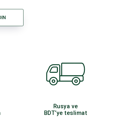
DIN
Rusya ve
n
BDT’ye teslimat