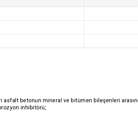
 asfalt betonun mineral ve bitümen bileşenleri arasınd
orozyon inhibitörü;