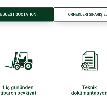
EQUEST QUOTATION
ÖRNEKLERI SIPARIŞ E
1 iş gününden
Teknik
itibaren sevkiyat
dokümantasyo