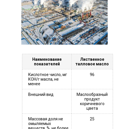
Наименование
Лиственное
показателей
талловое масло
Кислотное число, мг
96
КОН/г масла, не
менее
Внешний вид
Маслообразный
продукт
коричневого
цвета
Массовая доля не
25
омыляемых
веществ, %, не более