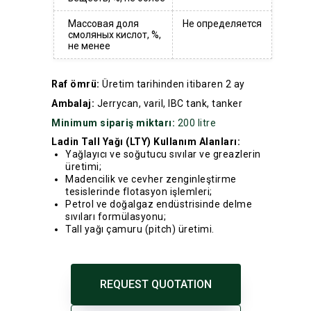
Массовая доля
Не определяется
смоляных кислот, %,
не менее
Raf ömrü:
Üretim tarihinden itibaren 2 ay
Ambalaj:
Jerrycan, varil, IBC tank, tanker
Minimum sipariş miktarı:
200 litre
Ladin Tall Yağı (LTY) Kullanım Alanları:
Yağlayıcı ve soğutucu sıvılar ve greazlerin
üretimi;
Madencilik ve cevher zenginleştirme
tesislerinde flotasyon işlemleri;
Petrol ve doğalgaz endüstrisinde delme
sıvıları formülasyonu;
Tall yağı çamuru (pitch) üretimi.
REQUEST QUOTATION