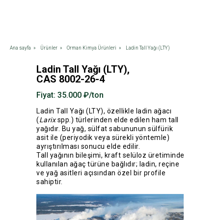
Ana sayfa
»
Ürünler
»
Orman Kimya Ürünleri
»
Ladin Tall Yağı (LTY)
Ladin Tall Yağı (LTY),
CAS 8002-26-4
Fiyat: 35.000 ₽/ton
Ladin Tall Yağı (LTY), özellikle ladin ağacı
(
Larix
spp.) türlerinden elde edilen ham tall
yağıdır. Bu yağ, sülfat sabununun sülfürik
asit ile (periyodik veya sürekli yöntemle)
ayrıştırılması sonucu elde edilir.
Tall yağının bileşimi, kraft selüloz üretiminde
kullanılan ağaç türüne bağlıdır; ladin, reçine
ve yağ asitleri açısından özel bir profile
sahiptir.