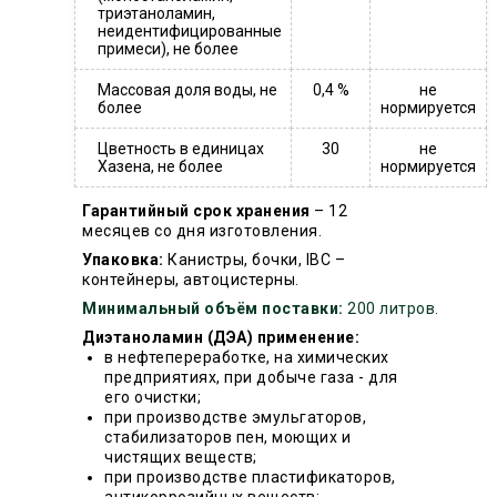
триэтаноламин,
неидентифицированные
примеси), не более
Массовая доля воды, не
0,4 %
не
более
нормируется
Цветность в единицах
30
не
Хазена, не более
нормируется
Гарантийный срок хранения
– 12
месяцев со дня изготовления.
Упаковка:
Канистры, бочки, IBC –
контейнеры, автоцистерны.
Минимальный объём поставки:
200 литров.
Диэтаноламин (ДЭА) применение:
в нефтепереработке, на химических
предприятиях, при добыче газа - для
его очистки;
при производстве эмульгаторов,
стабилизаторов пен, моющих и
чистящих веществ;
при производстве пластификаторов,
антикоррозийных веществ;