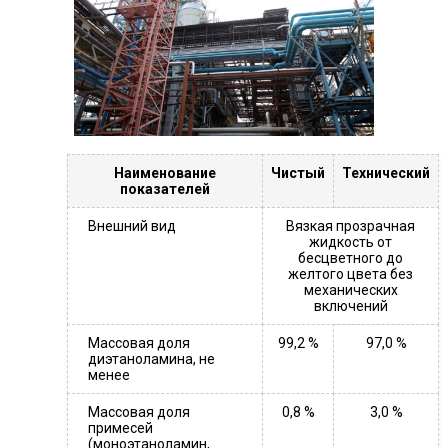
Наименование
Чистый
Технический
показателей
Внешний вид
Вязкая прозрачная
жидкость от
бесцветного до
желтого цвета без
механических
включений
Массовая доля
99,2 %
97,0 %
диэтаноламина, не
менее
Массовая доля
0,8 %
3,0 %
примесей
(моноэтаноламин,