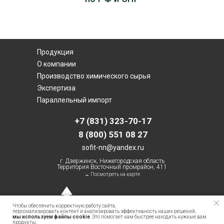
Продукция
О компании
Производство химического сырья
Экспертиза
Параллельный импорт
+7 (831) 323-70-17
8 (800) 551 08 27
sofit-nn@yandex.ru
г. Дзержинск, Нижегородская область
Территория Восточный промрайон, 411
→ Посмотреть на карте
ООО "НПП Софит" © 2023
Чтобы обеспечить корректную работу сайта,
Все права защищены
персонализировать контент и анализировать эффективность наших решений,
мы используем файлы cookie
. Это помогает нам быстрее находить нужные вам
продукты,